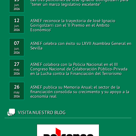
"tener un marco legislativo excelente"
jun.
2026
12
ASNEF reconoce la trayectoria de José Ignacio
Goirigolzarri con el 'II Premio en el Ámbito
jun.
Económico'
2026
07
ASNEF celebra con éxito su LXVII Asamblea General en
Sevilla
jun.
2026
27
ASNEF colabora con la Policia Nacional en el III
Congreso Nacional de Colaboración Público-Privada
may.
en la Lucha contra la Financiación del Terrorismo
2026
26
ASNEF publica su Memoria Anual: el sector de la
financiación consolida su crecimiento y su apoyo a la
may.
economía real
2026
VISITA NUESTRO BLOG