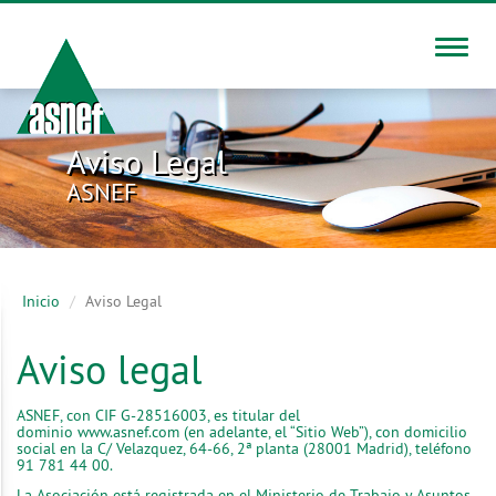
Toggle
naviga
Aviso Legal
ASNEF
Inicio
Aviso Legal
Aviso legal
ASNEF, con CIF G-28516003, es titular del
dominio
www.asnef.com
(en adelante, el “Sitio Web”), con domicilio
social en la C/ Velazquez, 64-66, 2ª planta (28001 Madrid), teléfono
91 781 44 00.
La Asociación está registrada en el Ministerio de Trabajo y Asuntos