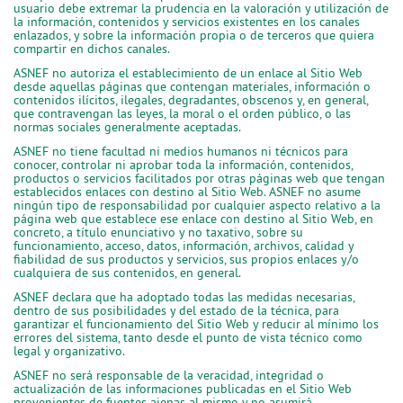
usuario debe extremar la prudencia en la valoración y utilización de
la información, contenidos y servicios existentes en los canales
enlazados, y sobre la información propia o de terceros que quiera
compartir en dichos canales.
ASNEF no autoriza el establecimiento de un enlace al Sitio Web
desde aquellas páginas que contengan materiales, información o
contenidos ilícitos, ilegales, degradantes, obscenos y, en general,
que contravengan las leyes, la moral o el orden público, o las
normas sociales generalmente aceptadas.
ASNEF no tiene facultad ni medios humanos ni técnicos para
conocer, controlar ni aprobar toda la información, contenidos,
productos o servicios facilitados por otras páginas web que tengan
establecidos enlaces con destino al Sitio Web. ASNEF no asume
ningún tipo de responsabilidad por cualquier aspecto relativo a la
página web que establece ese enlace con destino al Sitio Web, en
concreto, a título enunciativo y no taxativo, sobre su
funcionamiento, acceso, datos, información, archivos, calidad y
fiabilidad de sus productos y servicios, sus propios enlaces y/o
cualquiera de sus contenidos, en general.
ASNEF declara que ha adoptado todas las medidas necesarias,
dentro de sus posibilidades y del estado de la técnica, para
garantizar el funcionamiento del Sitio Web y reducir al mínimo los
errores del sistema, tanto desde el punto de vista técnico como
legal y organizativo.
ASNEF no será responsable de la veracidad, integridad o
actualización de las informaciones publicadas en el Sitio Web
provenientes de fuentes ajenas al mismo y no asumirá