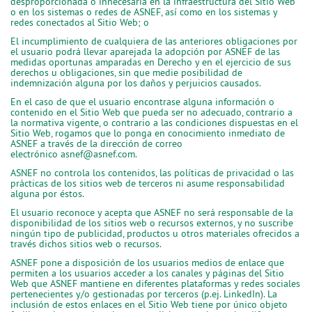
desproporcionada o innecesaria en la infraestructura del Sitio Web
o en los sistemas o redes de ASNEF, así como en los sistemas y
redes conectados al Sitio Web; o
El incumplimiento de cualquiera de las anteriores obligaciones por
el usuario podrá llevar aparejada la adopción por ASNEF de las
medidas oportunas amparadas en Derecho y en el ejercicio de sus
derechos u obligaciones, sin que medie posibilidad de
indemnización alguna por los daños y perjuicios causados.
En el caso de que el usuario encontrase alguna información o
contenido en el Sitio Web que pueda ser no adecuado, contrario a
la normativa vigente, o contrario a las condiciones dispuestas en el
Sitio Web, rogamos que lo ponga en conocimiento inmediato de
ASNEF a través de la dirección de correo
electrónico
asnef@asnef.com
.
ASNEF no controla los contenidos, las políticas de privacidad o las
prácticas de los sitios web de terceros ni asume responsabilidad
alguna por éstos.
El usuario reconoce y acepta que ASNEF no será responsable de la
disponibilidad de los sitios web o recursos externos, y no suscribe
ningún tipo de publicidad, productos u otros materiales ofrecidos a
través dichos sitios web o recursos.
ASNEF pone a disposición de los usuarios medios de enlace que
permiten a los usuarios acceder a los canales y páginas del Sitio
Web que ASNEF mantiene en diferentes plataformas y redes sociales
pertenecientes y/o gestionadas por terceros (p.ej. LinkedIn). La
inclusión de estos enlaces en el Sitio Web tiene por único objeto