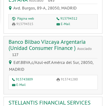
Asociado
093
Avd. Burgos, 89-A, 28050, MADRID
Página web
913794312
913794315
E-Mail
Banco Bilbao Vizcaya Argentaria
(Unidad Consumer Finance )
Asociado
127
Edf.BBVA,c/Azul-edf.Amérca del Sur, 28050,
MADRID
913743809
913741280
E-Mail
STELLANTIS FINANCIAL SERVICES