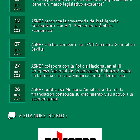
"tener un marco legislativo excelente"
jun.
2026
12
ASNEF reconoce la trayectoria de José Ignacio
Goirigolzarri con el 'II Premio en el Ámbito
jun.
Económico'
2026
07
ASNEF celebra con éxito su LXVII Asamblea General en
Sevilla
jun.
2026
27
ASNEF colabora con la Policia Nacional en el III
Congreso Nacional de Colaboración Público-Privada
may.
en la Lucha contra la Financiación del Terrorismo
2026
26
ASNEF publica su Memoria Anual: el sector de la
financiación consolida su crecimiento y su apoyo a la
may.
economía real
2026
VISITA NUESTRO BLOG