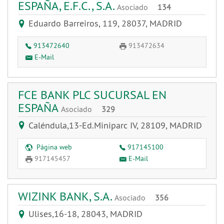
ESPAÑA, E.F.C., S.A.
Asociado
134
Eduardo Barreiros, 119, 28037, MADRID
913472640
913472634
E-Mail
FCE BANK PLC SUCURSAL EN
ESPAÑA
Asociado
329
Caléndula,13-Ed.Miniparc IV, 28109, MADRID
Página web
917145100
917145457
E-Mail
WIZINK BANK, S.A.
Asociado
356
Ulises,16-18, 28043, MADRID