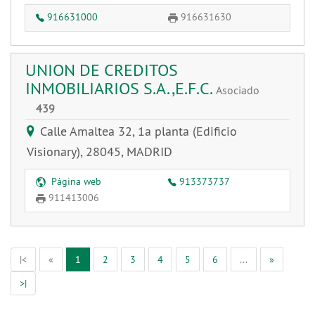
916631000
916631630
UNION DE CREDITOS
INMOBILIARIOS S.A.,E.F.C.
Asociado
439
Calle Amaltea 32, 1a planta (Edificio
Visionary), 28045, MADRID
Página web
913373737
911413006
(Actual)
|<
«
1
2
3
4
5
6
...
»
>|